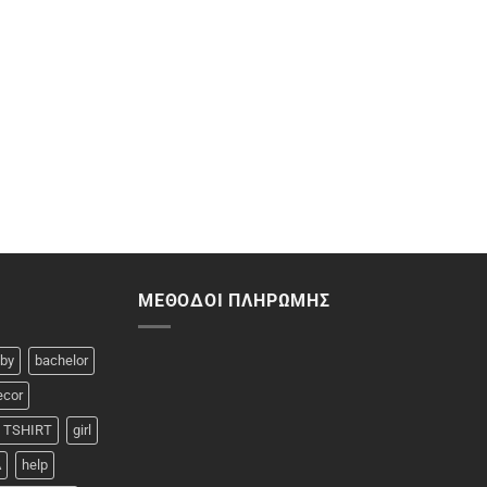
ΜΈΘΟΔΟΙ ΠΛΗΡΩΜΉΣ
by
bachelor
ecor
 TSHIRT
girl
A
help