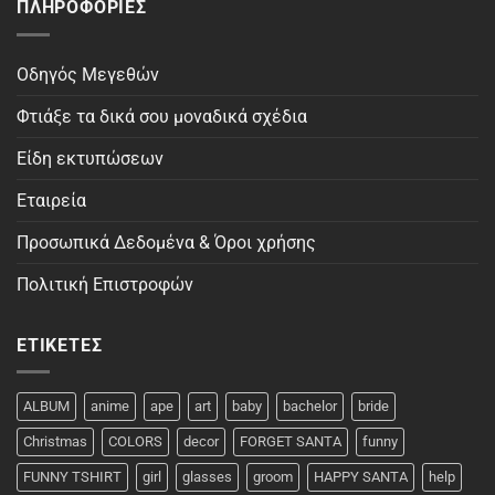
ΠΛΗΡΟΦΟΡΊΕΣ
Οδηγός Μεγεθών
Φτιάξε τα δικά σου μοναδικά σχέδια
Είδη εκτυπώσεων
Εταιρεία
Προσωπικά Δεδομένα & Όροι χρήσης
Πολιτική Επιστροφών
ΕΤΙΚΈΤΕΣ
ALBUM
anime
ape
art
baby
bachelor
bride
Christmas
COLORS
decor
FORGET SANTA
funny
FUNNY TSHIRT
girl
glasses
groom
HAPPY SANTA
help