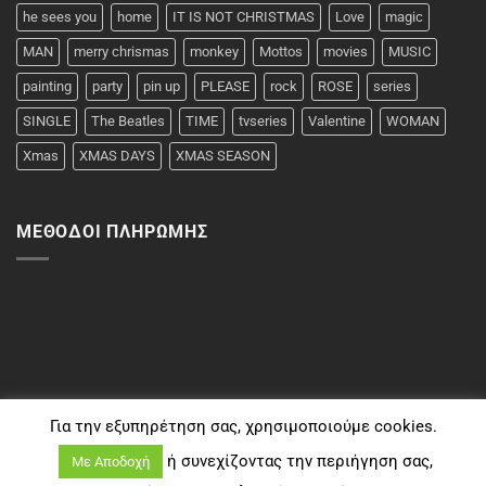
he sees you
home
IT IS NOT CHRISTMAS
Love
magic
MAN
merry chrismas
monkey
Mottos
movies
MUSIC
painting
party
pin up
PLEASE
rock
ROSE
series
SINGLE
The Beatles
TIME
tvseries
Valentine
WOMAN
Xmas
XMAS DAYS
XMAS SEASON
ΜΈΘΟΔΟΙ ΠΛΗΡΩΜΉΣ
Για την εξυπηρέτηση σας, χρησιμοποιούμε cookies.
ή συνεχίζοντας την περιήγηση σας,
Με Αποδοχή