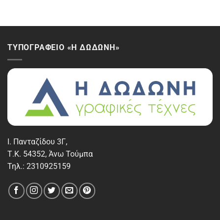
ΤΥΠΟΓΡΑΦΕΙΟ «Η ΔΩΔΩΝΗ»
Ι. Πανταζίδου 3Γ,
Τ.Κ. 54352, Άνω Τούμπα
Τηλ.: 2310925159