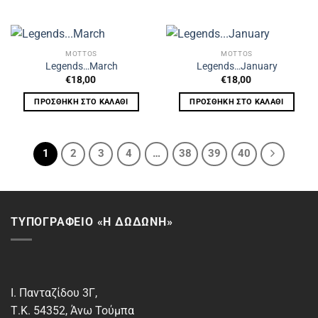
MOTTOS
MOTTOS
Legends…March
Legends…January
€
18,00
€
18,00
ΠΡΟΣΘΉΚΗ ΣΤΟ ΚΑΛΆΘΙ
ΠΡΟΣΘΉΚΗ ΣΤΟ ΚΑΛΆΘΙ
1
2
3
4
…
38
39
40
ΤΥΠΟΓΡΑΦΕΙΟ «Η ΔΩΔΩΝΗ»
Ι. Πανταζίδου 3Γ,
Τ.Κ. 54352, Άνω Τούμπα