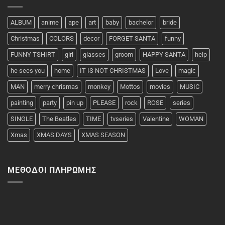
ALBUM
anime
ape
art
baby
bachelor
bride
Christmas
COLORS
decor
FORGET SANTA
funny
FUNNY TSHIRT
girl
glasses
groom
HAPPY SANTA
help
he sees you
home
IT IS NOT CHRISTMAS
Love
magic
MAN
merry chrismas
monkey
Mottos
movies
MUSIC
painting
party
pin up
PLEASE
rock
ROSE
series
SINGLE
The Beatles
TIME
tvseries
Valentine
WOMAN
Xmas
XMAS DAYS
XMAS SEASON
ΜΈΘΟΔΟΙ ΠΛΗΡΩΜΉΣ