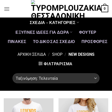
Μετάβαση
0
στο
περιεχόμενο
ΣΧΕΔΙΑ – ΚΑΤΗΓΟΡΙΕΣ
ΕΞΥΠΝΕΣ ΙΔΕΕΣ ΓΙΑ ΔΩΡΑ
ΦΟΥΤΕΡ
ΠΙΝΑΚΕΣ
ΤΟ ΔΙΚΟ ΣΑΣ ΣΧΕΔΙΟ
ΠΡΟΣΦΟΡΈΣ
ΑΡΧΙΚΉ ΣΕΛΊΔΑ
/
SHOP
/
NEW DESIGNS
ΦΙΛΤΡΆΡΙΣΜΑ