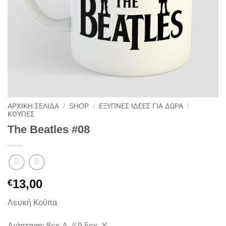
ΑΡΧΙΚΉ ΣΕΛΊΔΑ
/
SHOP
/
ΕΞΥΠΝΕΣ ΙΔΕΕΣ ΓΙΑ ΔΩΡΑ
/
ΚΟΥΠΕΣ
The Beatles #08
13,00
€
Λευκή Κούπα
Διάσταση: 8εκ Δ // 9,5εκ. Υ