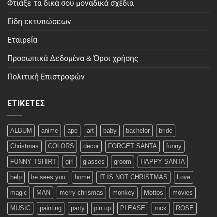
Φτιάξε τα δικά σου μοναδικά σχέδια
Είδη εκτυπώσεων
Εταιρεία
Προσωπικά Δεδομένα & Όροι χρήσης
Πολιτική Επιστροφών
ΕΤΙΚΈΤΕΣ
ALBUM
anime
ape
art
baby
bachelor
bride
Christmas
COLORS
decor
FORGET SANTA
funny
FUNNY TSHIRT
girl
glasses
groom
HAPPY SANTA
help
he sees you
home
IT IS NOT CHRISTMAS
Love
magic
MAN
merry chrismas
monkey
Mottos
movies
MUSIC
painting
party
pin up
PLEASE
rock
ROSE