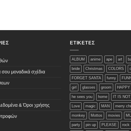
ΊΕΣ
ΕΤΙΚΈΤΕΣ
ALBUM
anime
ape
art
b
εθών
bride
Christmas
COLORS
ά σου μοναδικά σχέδια
FORGET SANTA
funny
FUNN
σεων
girl
glasses
groom
HAPPY
he sees you
home
IT IS NO
εδομένα & Όροι χρήσης
Love
magic
MAN
merry ch
monkey
Mottos
movies
MU
ιστροφών
party
pin up
PLEASE
rock