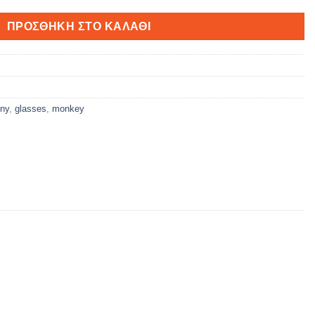
ΠΡΟΣΘΉΚΗ ΣΤΟ ΚΑΛΆΘΙ
nny
,
glasses
,
monkey