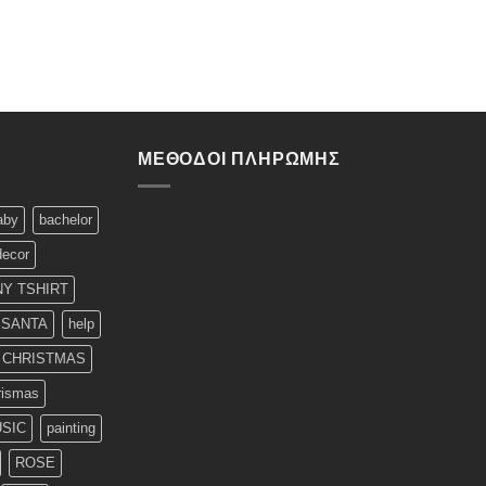
ΜΈΘΟΔΟΙ ΠΛΗΡΩΜΉΣ
aby
bachelor
decor
Y TSHIRT
 SANTA
help
T CHRISTMAS
rismas
SIC
painting
ROSE