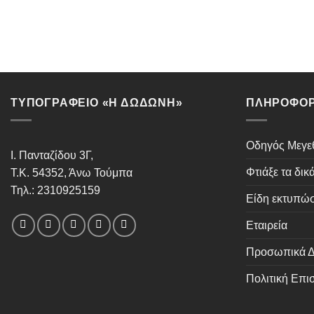
ΤΥΠΟΓΡΑΦΕΙΟ «Η ΔΩΔΩΝΗ»
ΠΛΗΡΟΦΟΡ
Οδηγός Μεγ
Ι. Πανταζίδου 3Γ,
Φτιάξε τα δικ
Τ.Κ. 54352, Άνω Τούμπα
Τηλ.: 2310925159
Είδη εκτυπώ
Εταιρεία
Προσωπικά Δ
Πολιτική Επ