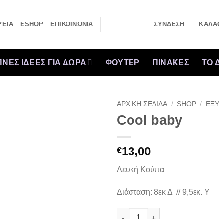
ΡΕΙΑ
ESHOP
ΕΠΙΚΟΙΝΩΝΙΑ
ΣΎΝΔΕΣΗ
ΚΑΛΆΘ
ΝΕΣ ΙΔΕΕΣ ΓΙΑ ΔΩΡΑ
ΦΟΥΤΕΡ
ΠΙΝΑΚΕΣ
ΤΟ 
ΑΡΧΙΚΉ ΣΕΛΊΔΑ
/
SHOP
/
ΕΞΥ
Cool baby
13,00
€
Λευκή Κούπα
Διάσταση: 8εκ Δ // 9,5εκ. Υ
Cool baby ποσότητα