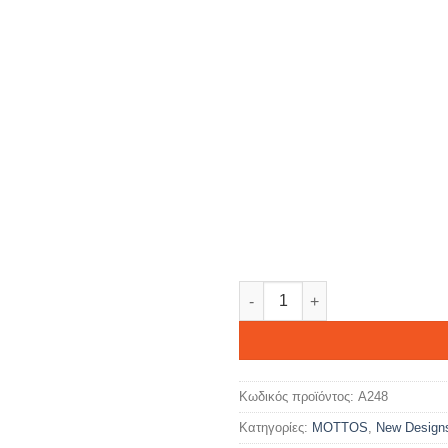
OUZO connecting people ποσ
Κωδικός προϊόντος:
A248
Κατηγορίες:
MOTTOS
,
New Design