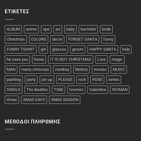
ΕΤΙΚΈΤΕΣ
ALBUM
anime
ape
art
baby
bachelor
bride
Christmas
COLORS
decor
FORGET SANTA
funny
FUNNY TSHIRT
girl
glasses
groom
HAPPY SANTA
help
he sees you
home
IT IS NOT CHRISTMAS
Love
magic
MAN
merry chrismas
monkey
Mottos
movies
MUSIC
painting
party
pin up
PLEASE
rock
ROSE
series
SINGLE
The Beatles
TIME
tvseries
Valentine
WOMAN
Xmas
XMAS DAYS
XMAS SEASON
ΜΈΘΟΔΟΙ ΠΛΗΡΩΜΉΣ