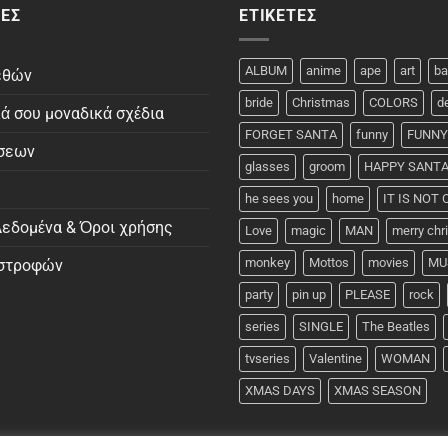
ΕΣ
ΕΤΙΚΈΤΕΣ
ALBUM
anime
ape
art
ba
εθών
bride
Christmas
COLORS
d
κά σου μοναδικά σχέδια
FORGET SANTA
funny
FUNNY
σεων
glasses
groom
HAPPY SANT
he sees you
home
IT IS NOT
εδομένα & Όροι χρήσης
Love
magic
MAN
merry ch
monkey
Mottos
movies
MU
ιστροφών
party
pin up
PLEASE
rock
series
SINGLE
The Beatles
tvseries
Valentine
WOMAN
XMAS DAYS
XMAS SEASON