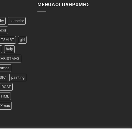
ΜΈΘΟΔΟΙ ΠΛΗΡΩΜΉΣ
by
bachelor
ecor
 TSHIRT
girl
A
help
 CHRISTMAS
rismas
SIC
painting
ROSE
TIME
Xmas