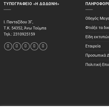
ΤΥΠΟΓΡΑΦΕΙΟ «Η ΔΩΔΩΝΗ»
ΠΛΗΡΟΦΟΡΊ
Οδηγός Μεγ
Ι. Πανταζίδου 3Γ,
Φτιάξε τα δι
Τ.Κ. 54352, Άνω Τούμπα
Τηλ.: 2310925159
Είδη εκτυπώ
Εταιρεία
Προσωπικά Δ
Πολιτική Επ