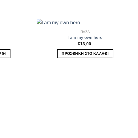
ΠΑΖΛ
I am my own hero
€
13,00
ΆΘΙ
ΠΡΟΣΘΉΚΗ ΣΤΟ ΚΑΛΆΘΙ