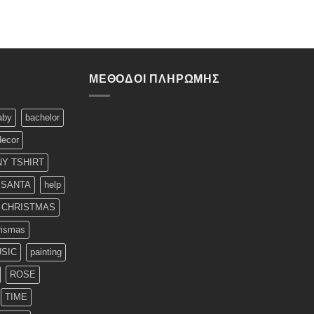
ΜΈΘΟΔΟΙ ΠΛΗΡΩΜΉΣ
aby
bachelor
decor
Y TSHIRT
 SANTA
help
T CHRISTMAS
rismas
SIC
painting
ROSE
TIME