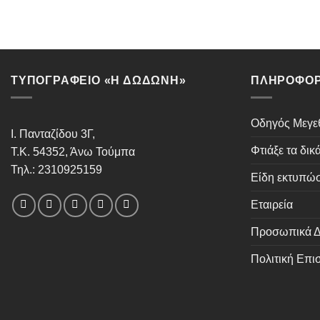
ΤΥΠΟΓΡΑΦΕΙΟ «Η ΔΩΔΩΝΗ»
ΠΛΗΡΟΦΟΡ
Οδηγός Μεγ
Ι. Πανταζίδου 3Γ,
Φτιάξε τα δικ
Τ.Κ. 54352, Άνω Τούμπα
Τηλ.: 2310925159
Είδη εκτυπώ
Εταιρεία
Προσωπικά Δ
Πολιτική Επ