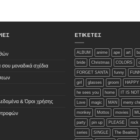
ΊΕΣ
ΕΤΙΚΈΤΕΣ
ALBUM
anime
ape
art
b
εθών
bride
Christmas
COLORS
ά σου μοναδικά σχέδια
FORGET SANTA
funny
FUNN
σεων
girl
glasses
groom
HAPPY
he sees you
home
IT IS NO
εδομένα & Όροι χρήσης
Love
magic
MAN
merry ch
monkey
Mottos
movies
MU
ιστροφών
party
pin up
PLEASE
rock
series
SINGLE
The Beatles