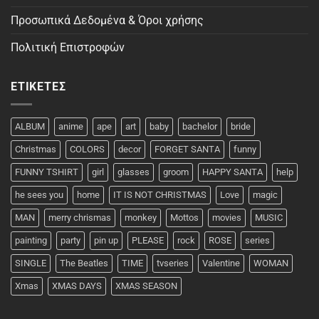
Προσωπικά Δεδομένα & Όροι χρήσης
Πολιτική Επιστροφών
ΕΤΙΚΈΤΕΣ
ALBUM
anime
ape
art
baby
bachelor
bride
Christmas
COLORS
decor
FORGET SANTA
funny
FUNNY TSHIRT
girl
glasses
groom
HAPPY SANTA
help
he sees you
home
IT IS NOT CHRISTMAS
Love
magic
MAN
merry chrismas
monkey
Mottos
movies
MUSIC
painting
party
pin up
PLEASE
rock
ROSE
series
SINGLE
The Beatles
TIME
tvseries
Valentine
WOMAN
Xmas
XMAS DAYS
XMAS SEASON