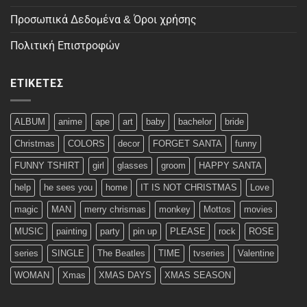
Προσωπικά Δεδομένα & Όροι χρήσης
Πολιτική Επιστροφών
ΕΤΙΚΈΤΕΣ
ALBUM
anime
ape
art
baby
bachelor
bride
Christmas
COLORS
decor
FORGET SANTA
funny
FUNNY TSHIRT
girl
glasses
groom
HAPPY SANTA
help
he sees you
home
IT IS NOT CHRISTMAS
Love
magic
MAN
merry chrismas
monkey
Mottos
movies
MUSIC
painting
party
pin up
PLEASE
rock
ROSE
series
SINGLE
The Beatles
TIME
tvseries
Valentine
WOMAN
Xmas
XMAS DAYS
XMAS SEASON