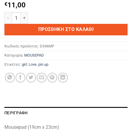
€
11,00
Thinking about you ποσότητα
ΠΡΟΣΘΉΚΗ ΣΤΟ ΚΑΛΆΘΙ
Κωδικός προϊόντος:
D346MP
Κατηγορία:
MOUSEPAD
Ετικέτες:
girl
,
Love
,
pin up
ΠΕΡΙΓΡΑΦΉ
Mousepad (19cm x 23cm)