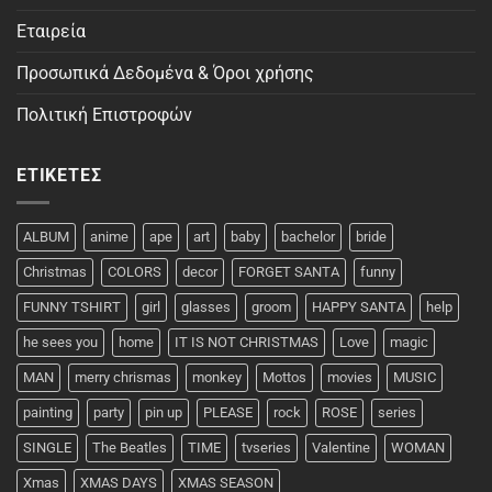
Εταιρεία
Προσωπικά Δεδομένα & Όροι χρήσης
Πολιτική Επιστροφών
ΕΤΙΚΈΤΕΣ
ALBUM
anime
ape
art
baby
bachelor
bride
Christmas
COLORS
decor
FORGET SANTA
funny
FUNNY TSHIRT
girl
glasses
groom
HAPPY SANTA
help
he sees you
home
IT IS NOT CHRISTMAS
Love
magic
MAN
merry chrismas
monkey
Mottos
movies
MUSIC
painting
party
pin up
PLEASE
rock
ROSE
series
SINGLE
The Beatles
TIME
tvseries
Valentine
WOMAN
Xmas
XMAS DAYS
XMAS SEASON