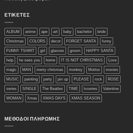
ΕΤΙΚΈΤΕΣ
ALBUM
anime
ape
art
baby
bachelor
bride
Christmas
COLORS
decor
FORGET SANTA
funny
FUNNY TSHIRT
girl
glasses
groom
HAPPY SANTA
help
he sees you
home
IT IS NOT CHRISTMAS
Love
magic
MAN
merry chrismas
monkey
Mottos
movies
MUSIC
painting
party
pin up
PLEASE
rock
ROSE
series
SINGLE
The Beatles
TIME
tvseries
Valentine
WOMAN
Xmas
XMAS DAYS
XMAS SEASON
ΜΈΘΟΔΟΙ ΠΛΗΡΩΜΉΣ