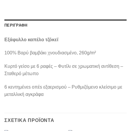
ΠΕΡΙΓΡΑΦΉ
Εξάφυλλο καπέλο τζόκεϊ
100% Βαρύ βαμβάκι χνουδιασμένο, 260g/m²
Κυρτό γείσο με 6 ραφές – Φυτίλι σε χρωματική αντίθεση –
Σταθερό μέτωπο
6 κεντημένεs οπέs εξαερισμού – Ρυθμιζόμενο κλείσιμο με
μεταλλική αγκράφα
ΣΧΕΤΙΚΆ ΠΡΟΪΌΝΤΑ