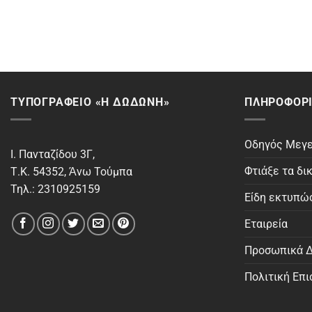
ΤΥΠΟΓΡΑΦΕΙΟ «Η ΔΩΔΩΝΗ»
ΠΛΗΡΟΦΟΡΊ
Οδηγός Μεγ
Ι. Πανταζίδου 3Γ,
Φτιάξε τα δι
Τ.Κ. 54352, Άνω Τούμπα
Τηλ.: 2310925159
Είδη εκτυπώ
Εταιρεία
Προσωπικά Δ
Πολιτική Επ