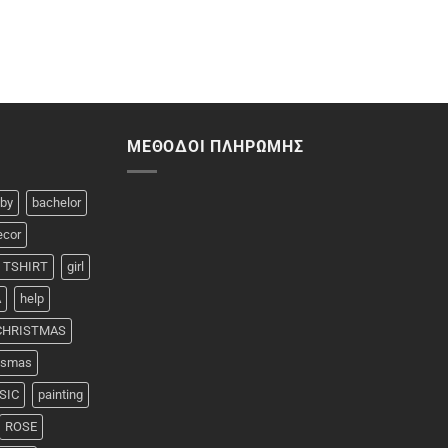
ΜΈΘΟΔΟΙ ΠΛΗΡΩΜΉΣ
by
bachelor
ecor
 TSHIRT
girl
A
help
 CHRISTMAS
rismas
SIC
painting
ROSE