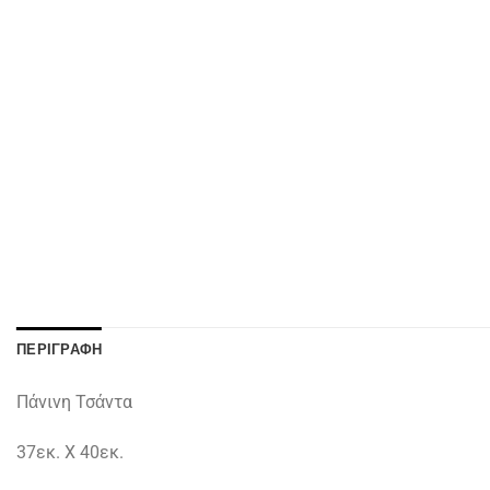
ΠΕΡΙΓΡΑΦΉ
Πάνινη Τσάντα
37εκ. Χ 40εκ.