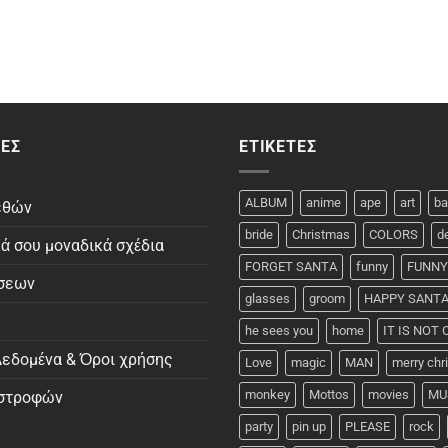
ΕΣ
ΕΤΙΚΈΤΕΣ
ALBUM
anime
ape
art
ba
εθών
bride
Christmas
COLORS
d
κά σου μοναδικά σχέδια
FORGET SANTA
funny
FUNNY
σεων
glasses
groom
HAPPY SANT
he sees you
home
IT IS NOT
εδομένα & Όροι χρήσης
Love
magic
MAN
merry ch
monkey
Mottos
movies
MU
ιστροφών
party
pin up
PLEASE
rock