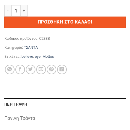
Believe in yourself ποσότητα
ΠΡΟΣΘΉΚΗ ΣΤΟ ΚΑΛΆΘΙ
Κωδικός προϊόντος:
C238B
Κατηγορία:
ΤΣΑΝΤΑ
Ετικέτες:
believe
,
eye
,
Mottos
ΠΕΡΙΓΡΑΦΉ
Πάνινη Τσάντα