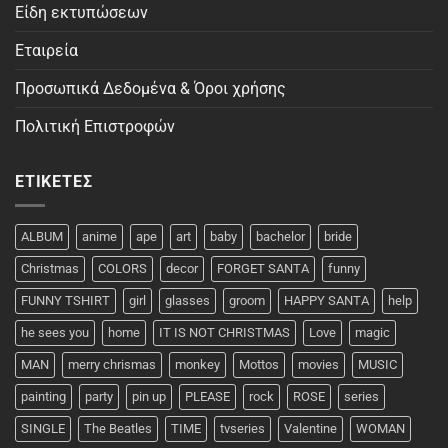
Είδη εκτυπώσεων
Εταιρεία
Προσωπικά Δεδομένα & Όροι χρήσης
Πολιτική Επιστροφών
ΕΤΙΚΈΤΕΣ
ALBUM
anime
ape
art
baby
bachelor
bride
Christmas
COLORS
decor
FORGET SANTA
funny
FUNNY TSHIRT
girl
glasses
groom
HAPPY SANTA
help
he sees you
home
IT IS NOT CHRISTMAS
Love
magic
MAN
merry chrismas
monkey
Mottos
movies
MUSIC
painting
party
pin up
PLEASE
rock
ROSE
series
SINGLE
The Beatles
TIME
tvseries
Valentine
WOMAN