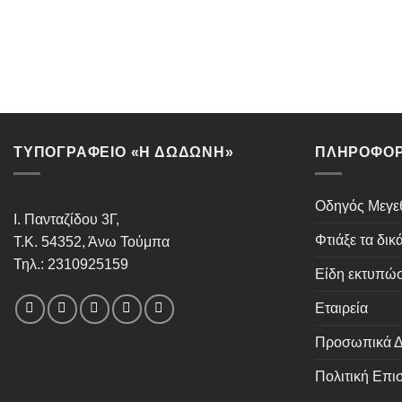
ΤΥΠΟΓΡΑΦΕΙΟ «Η ΔΩΔΩΝΗ»
ΠΛΗΡΟΦΟΡ
Οδηγός Μεγ
Ι. Πανταζίδου 3Γ,
Φτιάξε τα δικ
Τ.Κ. 54352, Άνω Τούμπα
Τηλ.: 2310925159
Είδη εκτυπώ
Εταιρεία
Προσωπικά Δ
Πολιτική Επ