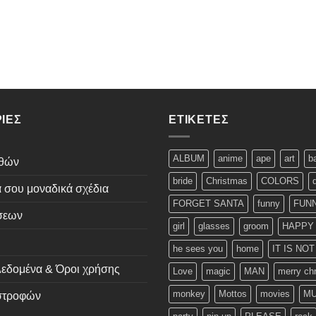
ΊΕΣ
ΕΤΙΚΈΤΕΣ
ALBUM
anime
ape
art
b
εθών
bride
Christmas
COLORS
ά σου μοναδικά σχέδια
FORGET SANTA
funny
FUNN
σεων
girl
glasses
groom
HAPPY
he sees you
home
IT IS NO
εδομένα & Όροι χρήσης
Love
magic
MAN
merry ch
monkey
Mottos
movies
MU
ιστροφών