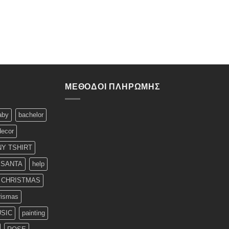
ΜΈΘΟΔΟΙ ΠΛΗΡΩΜΉΣ
aby
bachelor
decor
Y TSHIRT
 SANTA
help
T CHRISTMAS
rismas
SIC
painting