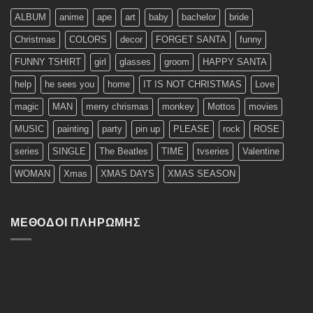
ALBUM
anime
ape
art
baby
bachelor
bride
Christmas
COLORS
decor
FORGET SANTA
funny
FUNNY TSHIRT
girl
glasses
groom
HAPPY SANTA
help
he sees you
home
IT IS NOT CHRISTMAS
Love
magic
MAN
merry chrismas
monkey
Mottos
movies
MUSIC
painting
party
pin up
PLEASE
rock
ROSE
series
SINGLE
The Beatles
TIME
tvseries
Valentine
WOMAN
Xmas
XMAS DAYS
XMAS SEASON
ΜΈΘΟΔΟΙ ΠΛΗΡΩΜΉΣ