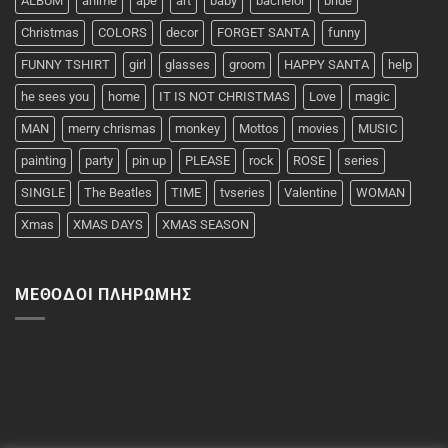
ALBUM
anime
ape
art
baby
bachelor
bride
Christmas
COLORS
decor
FORGET SANTA
funny
FUNNY TSHIRT
girl
glasses
groom
HAPPY SANTA
help
he sees you
home
IT IS NOT CHRISTMAS
Love
magic
MAN
merry chrismas
monkey
Mottos
movies
MUSIC
painting
party
pin up
PLEASE
rock
ROSE
series
SINGLE
The Beatles
TIME
tvseries
Valentine
WOMAN
Xmas
XMAS DAYS
XMAS SEASON
ΜΈΘΟΔΟΙ ΠΛΗΡΩΜΉΣ