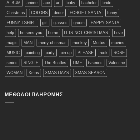
ALBUM
anime
ape
art
baby
bachelor
bride
Christmas
COLORS
decor
FORGET SANTA
funny
FUNNY TSHIRT
girl
glasses
groom
HAPPY SANTA
help
he sees you
home
IT IS NOT CHRISTMAS
Love
magic
MAN
merry chrismas
monkey
Mottos
movies
MUSIC
painting
party
pin up
PLEASE
rock
ROSE
series
SINGLE
The Beatles
TIME
tvseries
Valentine
WOMAN
Xmas
XMAS DAYS
XMAS SEASON
ΜΈΘΟΔΟΙ ΠΛΗΡΩΜΉΣ