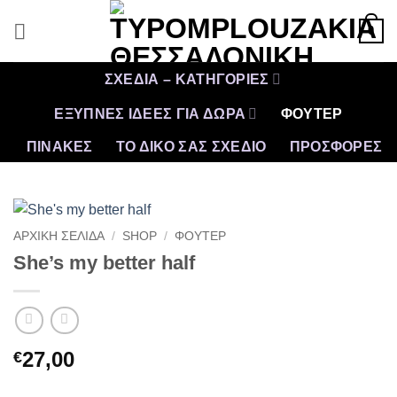
Μετάβαση
0
στο
περιεχόμενο
ΣΧΕΔΙΑ – ΚΑΤΗΓΟΡΙΕΣ
ΕΞΥΠΝΕΣ ΙΔΕΕΣ ΓΙΑ ΔΩΡΑ
ΦΟΥΤΕΡ
ΠΙΝΑΚΕΣ
ΤΟ ΔΙΚΟ ΣΑΣ ΣΧΕΔΙΟ
ΠΡΟΣΦΟΡΈΣ
ΑΡΧΙΚΉ ΣΕΛΊΔΑ
/
SHOP
/
ΦΟΥΤΕΡ
She’s my better half
27,00
€