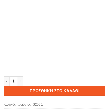
She's my better half ποσότητα
ΠΡΟΣΘΉΚΗ ΣΤΟ ΚΑΛΆΘΙ
Κωδικός προϊόντος:
G206-1