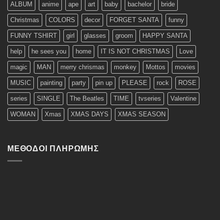
ALBUM
anime
ape
art
baby
bachelor
bride
Christmas
COLORS
decor
FORGET SANTA
funny
FUNNY TSHIRT
girl
glasses
groom
HAPPY SANTA
help
he sees you
home
IT IS NOT CHRISTMAS
Love
magic
MAN
merry chrismas
monkey
Mottos
movies
MUSIC
painting
party
pin up
PLEASE
rock
ROSE
series
SINGLE
The Beatles
TIME
tvseries
Valentine
WOMAN
Xmas
XMAS DAYS
XMAS SEASON
ΜΈΘΟΔΟΙ ΠΛΗΡΩΜΉΣ