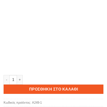
RAKI connecting people ποσότητα
ΠΡΟΣΘΉΚΗ ΣΤΟ ΚΑΛΆΘΙ
Κωδικός προϊόντος:
A249-1