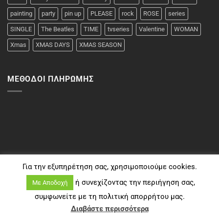
painting
party
pin up
PLEASE
rock
ROSE
series
SINGLE
The Beatles
TIME
tvseries
Valentine
WOMAN
Xmas
XMAS DAYS
XMAS SEASON
ΜΈΘΟΔΟΙ ΠΛΗΡΩΜΉΣ
Για την εξυπηρέτηση σας, χρησιμοποιούμε cookies.
ή συνεχίζοντας την περιήγηση σας,
Με Αποδοχή
συμφωνείτε με τη πολιτική απορρήτου μας.
Copyright 2026 ©
Typomplouzakia
Διαβάστε περισσότερα