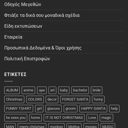
Οδηγός Μεγεθών
Φτιάξε τα δικά σου μοναδικά σχέδια
Είδη εκτυπώσεων
Εταιρεία
Προσωπικά Δεδομένα & Όροι χρήσης
Πολιτική Επιστροφών
ΕΤΙΚΈΤΕΣ
ALBUM
anime
ape
art
baby
bachelor
bride
Christmas
COLORS
decor
FORGET SANTA
funny
FUNNY TSHIRT
girl
glasses
groom
HAPPY SANTA
help
he sees you
home
IT IS NOT CHRISTMAS
Love
magic
MAN
merry chrismas
monkey
Mottos
movies
MUSIC