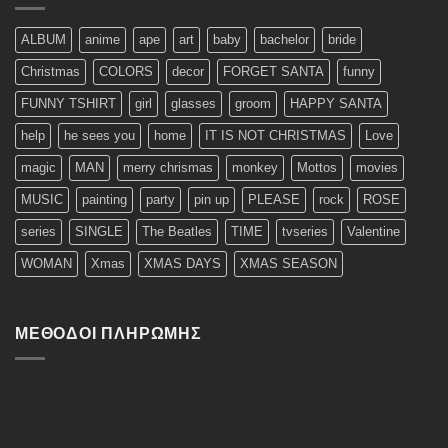
ALBUM
anime
ape
art
baby
bachelor
bride
Christmas
COLORS
decor
FORGET SANTA
funny
FUNNY TSHIRT
girl
glasses
groom
HAPPY SANTA
help
he sees you
home
IT IS NOT CHRISTMAS
Love
magic
MAN
merry chrismas
monkey
Mottos
movies
MUSIC
painting
party
pin up
PLEASE
rock
ROSE
series
SINGLE
The Beatles
TIME
tvseries
Valentine
WOMAN
Xmas
XMAS DAYS
XMAS SEASON
ΜΈΘΟΔΟΙ ΠΛΗΡΩΜΉΣ