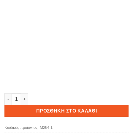
LittlΕ PrincΕ ποσότητα
ΠΡΟΣΘΉΚΗ ΣΤΟ ΚΑΛΆΘΙ
Κωδικός προϊόντος:
M284-1