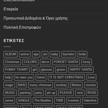
Εταιρεία
Προσωπικά Δεδομένα & Όροι χρήσης
Πολιτική Επιστροφών
ΕΤΙΚΈΤΕΣ
ALBUM
anime
ape
art
baby
bachelor
bride
Christmas
COLORS
decor
FORGET SANTA
funny
FUNNY TSHIRT
girl
glasses
groom
HAPPY SANTA
help
he sees you
home
IT IS NOT CHRISTMAS
Love
magic
MAN
merry chrismas
monkey
Mottos
movies
MUSIC
painting
party
pin up
PLEASE
rock
ROSE
series
SINGLE
The Beatles
TIME
tvseries
Valentine