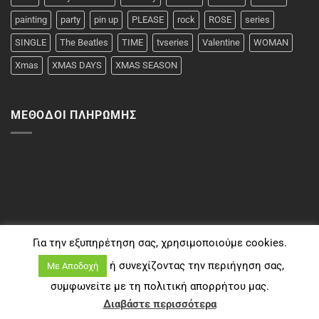
painting
party
pin up
PLEASE
rock
ROSE
series
SINGLE
The Beatles
TIME
tvseries
Valentine
WOMAN
Xmas
XMAS DAYS
XMAS SEASON
ΜΈΘΟΔΟΙ ΠΛΗΡΩΜΉΣ
Για την εξυπηρέτηση σας, χρησιμοποιούμε cookies.
ή συνεχίζοντας την περιήγηση σας,
Με Αποδοχή
συμφωνείτε με τη πολιτική απορρήτου μας.
Copyright 2026 ©
Typomplouzakia
Διαβάστε περισσότερα