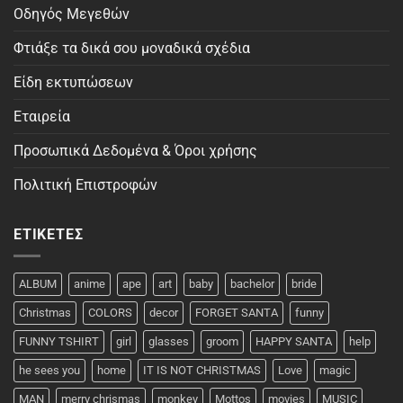
Οδηγός Μεγεθών
Φτιάξε τα δικά σου μοναδικά σχέδια
Είδη εκτυπώσεων
Εταιρεία
Προσωπικά Δεδομένα & Όροι χρήσης
Πολιτική Επιστροφών
ΕΤΙΚΈΤΕΣ
ALBUM
anime
ape
art
baby
bachelor
bride
Christmas
COLORS
decor
FORGET SANTA
funny
FUNNY TSHIRT
girl
glasses
groom
HAPPY SANTA
help
he sees you
home
IT IS NOT CHRISTMAS
Love
magic
MAN
merry chrismas
monkey
Mottos
movies
MUSIC