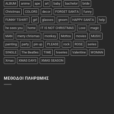
ALBUM
anime
ape
art
baby
bachelor
bride
Christmas
COLORS
decor
FORGET SANTA
funny
FUNNY TSHIRT
girl
glasses
groom
HAPPY SANTA
help
he sees you
home
IT IS NOT CHRISTMAS
Love
magic
MAN
merry chrismas
monkey
Mottos
movies
MUSIC
painting
party
pin up
PLEASE
rock
ROSE
series
SINGLE
The Beatles
TIME
tvseries
Valentine
WOMAN
Xmas
XMAS DAYS
XMAS SEASON
ΜΈΘΟΔΟΙ ΠΛΗΡΩΜΉΣ