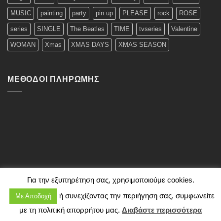
MUSIC
painting
party
pin up
PLEASE
rock
ROSE
series
SINGLE
The Beatles
TIME
tvseries
Valentine
WOMAN
Xmas
XMAS DAYS
XMAS SEASON
ΜΈΘΟΔΟΙ ΠΛΗΡΩΜΉΣ
Για την εξυπηρέτηση σας, χρησιμοποιούμε cookies.
ή συνεχίζοντας την περιήγηση σας, συμφωνείτε
Με Αποδοχή
Copyright 2026 ©
Typomplouzakia
με τη πολιτική απορρήτου μας.
Διαβάστε περισσότερα