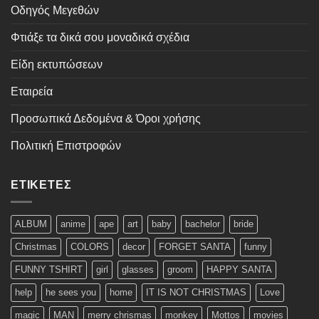
Οδηγός Μεγεθών
Φτιάξε τα δικά σου μοναδικά σχέδια
Είδη εκτυπώσεων
Εταιρεία
Προσωπικά Δεδομένα & Όροι χρήσης
Πολιτική Επιστροφών
ΕΤΙΚΈΤΕΣ
ALBUM
anime
ape
art
baby
bachelor
bride
Christmas
COLORS
decor
FORGET SANTA
funny
FUNNY TSHIRT
girl
glasses
groom
HAPPY SANTA
help
he sees you
home
IT IS NOT CHRISTMAS
Love
magic
MAN
merry chrismas
monkey
Mottos
movies