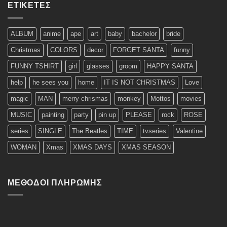
ΕΤΙΚΈΤΕΣ
ALBUM
anime
ape
art
baby
bachelor
bride
Christmas
COLORS
decor
FORGET SANTA
funny
FUNNY TSHIRT
girl
glasses
groom
HAPPY SANTA
help
he sees you
home
IT IS NOT CHRISTMAS
Love
magic
MAN
merry chrismas
monkey
Mottos
movies
MUSIC
painting
party
pin up
PLEASE
rock
ROSE
series
SINGLE
The Beatles
TIME
tvseries
Valentine
WOMAN
Xmas
XMAS DAYS
XMAS SEASON
ΜΈΘΟΔΟΙ ΠΛΗΡΩΜΉΣ