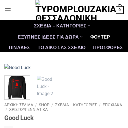
Μετάβαση
0
στο
περιεχόμενο
ΣΧΕΔΙΑ – ΚΑΤΗΓΟΡΙΕΣ
ΕΞΥΠΝΕΣ ΙΔΕΕΣ ΓΙΑ ΔΩΡΑ
ΦΟΥΤΕΡ
ΠΙΝΑΚΕΣ
ΤΟ ΔΙΚΟ ΣΑΣ ΣΧΕΔΙΟ
ΠΡΟΣΦΟΡΈΣ
ΑΡΧΙΚΉ ΣΕΛΊΔΑ
/
SHOP
/
ΣΧΕΔΙΑ – ΚΑΤΗΓΟΡΙΕΣ
/
ΕΠΟΧΙΑΚΑ
/
ΧΡΙΣΤΟΥΓΕΝΝΙΆΤΙΚΑ
Good Luck