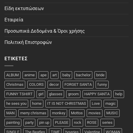
Είδη εκτυπώσεων
Εταιρεία
Προσωπικά Δεδομένα & Όροι χρήσης
Πολιτική Επιστροφών
ΕΤΙΚΈΤΕΣ
ALBUM
anime
ape
art
baby
bachelor
bride
Christmas
COLORS
decor
FORGET SANTA
funny
FUNNY TSHIRT
girl
glasses
groom
HAPPY SANTA
help
he sees you
home
IT IS NOT CHRISTMAS
Love
magic
MAN
merry chrismas
monkey
Mottos
movies
MUSIC
painting
party
pin up
PLEASE
rock
ROSE
series
SINGLE
The Beatles
TIME
tvseries
Valentine
WOMAN