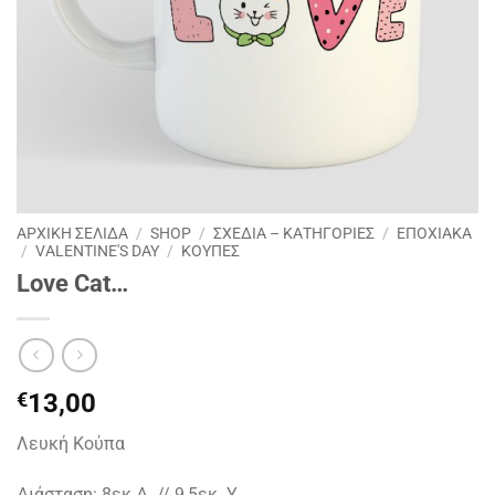
ΑΡΧΙΚΉ ΣΕΛΊΔΑ
/
SHOP
/
ΣΧΕΔΙΑ – ΚΑΤΗΓΟΡΙΕΣ
/
ΕΠΟΧΙΑΚΑ
/
VALENTINE'S DAY
/
ΚΟΥΠΕΣ
Love Cat…
€
13,00
Λευκή Κούπα
Διάσταση: 8εκ Δ // 9,5εκ. Υ