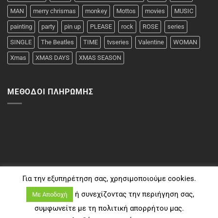
MAN
merry chrismas
monkey
Mottos
movies
MUSIC
painting
party
pin up
PLEASE
rock
ROSE
series
SINGLE
The Beatles
TIME
tvseries
Valentine
WOMAN
Xmas
XMAS DAYS
XMAS SEASON
ΜΈΘΟΔΟΙ ΠΛΗΡΩΜΉΣ
Για την εξυπηρέτηση σας, χρησιμοποιούμε cookies.
ή συνεχίζοντας την περιήγηση σας,
Με Αποδοχή
συμφωνείτε με τη πολιτική απορρήτου μας.