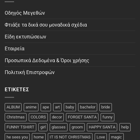
Οδηγός Μεγεθών
Φτιάξε τα δικά σου μοναδικά σχέδια
Είδη εκτυπώσεων
Εταιρεία
Προσωπικά Δεδομένα & Όροι χρήσης
Πολιτική Επιστροφών
ΕΤΙΚΈΤΕΣ
ALBUM
anime
ape
art
baby
bachelor
bride
Christmas
COLORS
decor
FORGET SANTA
funny
FUNNY TSHIRT
girl
glasses
groom
HAPPY SANTA
help
he sees you
home
IT IS NOT CHRISTMAS
Love
magic