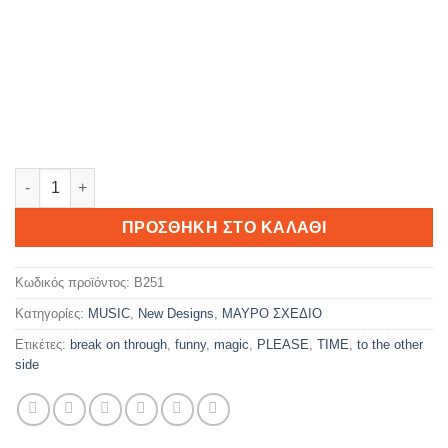
Break on through... ποσότητα
ΠΡΟΣΘΉΚΗ ΣΤΟ ΚΑΛΆΘΙ
Κωδικός προϊόντος:
B251
Κατηγορίες:
MUSIC
,
New Designs
,
ΜΑΥΡΟ ΣΧΕΔΙΟ
Ετικέτες:
break on through
,
funny
,
magic
,
PLEASE
,
TIME
,
to the other
side