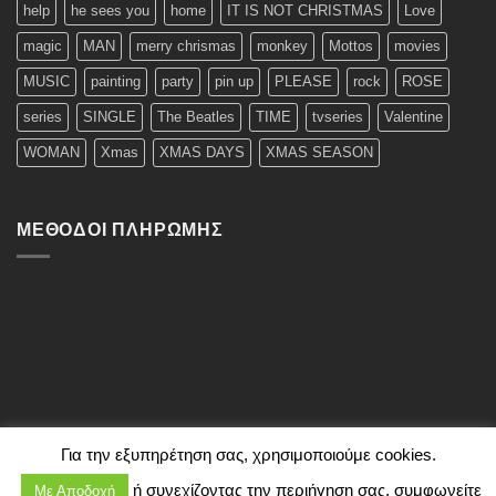
help
he sees you
home
IT IS NOT CHRISTMAS
Love
magic
MAN
merry chrismas
monkey
Mottos
movies
MUSIC
painting
party
pin up
PLEASE
rock
ROSE
series
SINGLE
The Beatles
TIME
tvseries
Valentine
WOMAN
Xmas
XMAS DAYS
XMAS SEASON
ΜΈΘΟΔΟΙ ΠΛΗΡΩΜΉΣ
Για την εξυπηρέτηση σας, χρησιμοποιούμε cookies.
ή συνεχίζοντας την περιήγηση σας, συμφωνείτε
Με Αποδοχή