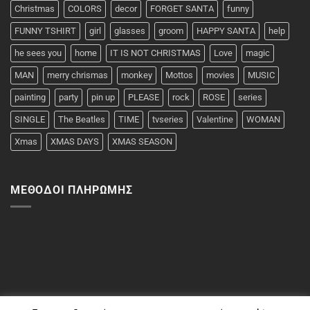
Christmas
COLORS
decor
FORGET SANTA
funny
FUNNY TSHIRT
girl
glasses
groom
HAPPY SANTA
help
he sees you
home
IT IS NOT CHRISTMAS
Love
magic
MAN
merry chrismas
monkey
Mottos
movies
MUSIC
painting
party
pin up
PLEASE
rock
ROSE
series
SINGLE
The Beatles
TIME
tvseries
Valentine
WOMAN
Xmas
XMAS DAYS
XMAS SEASON
ΜΈΘΟΔΟΙ ΠΛΗΡΩΜΉΣ