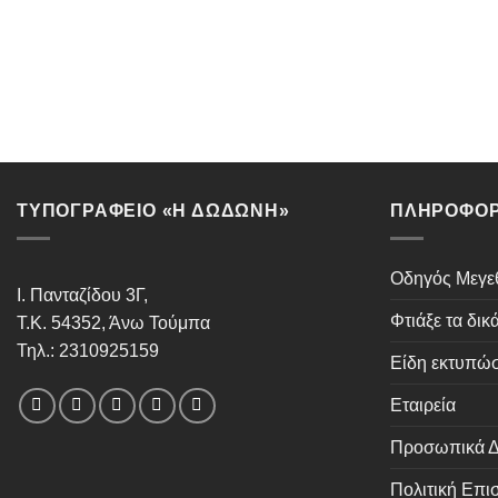
ΤΥΠΟΓΡΑΦΕΙΟ «Η ΔΩΔΩΝΗ»
ΠΛΗΡΟΦΟΡ
Οδηγός Μεγ
Ι. Πανταζίδου 3Γ,
Φτιάξε τα δικ
Τ.Κ. 54352, Άνω Τούμπα
Τηλ.: 2310925159
Είδη εκτυπώ
Εταιρεία
Προσωπικά Δ
Πολιτική Επ