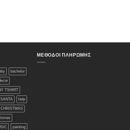
ΜΈΘΟΔΟΙ ΠΛΗΡΩΜΉΣ
aby
bachelor
decor
Y TSHIRT
 SANTA
help
T CHRISTMAS
rismas
SIC
painting