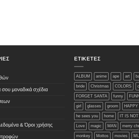
ΊΕΣ
ΕΤΙΚΈΤΕΣ
ALBUM
anime
ape
art
b
εθών
bride
Christmas
COLORS
ά σου μοναδικά σχέδια
FORGET SANTA
funny
FUNN
σεων
girl
glasses
groom
HAPPY
he sees you
home
IT IS NO
εδομένα & Όροι χρήσης
Love
magic
MAN
merry ch
monkey
Mottos
movies
MU
ιστροφών