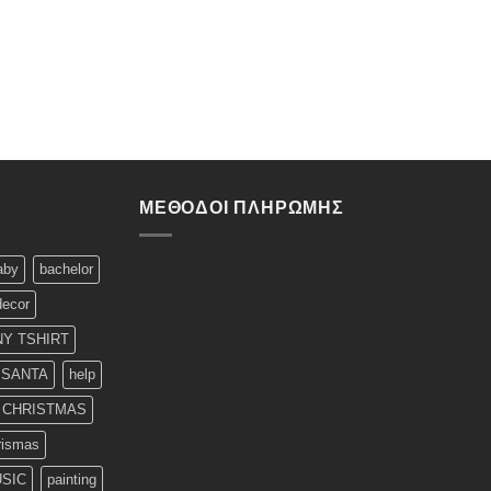
ΜΈΘΟΔΟΙ ΠΛΗΡΩΜΉΣ
aby
bachelor
decor
Y TSHIRT
 SANTA
help
T CHRISTMAS
rismas
SIC
painting