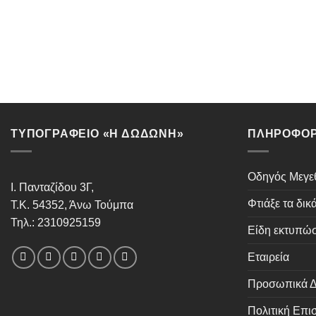
ΤΥΠΟΓΡΑΦΕΙΟ «Η ΔΩΔΩΝΗ»
ΠΛΗΡΟΦΟΡ
Οδηγός Μεγ
Ι. Πανταζίδου 3Γ,
Φτιάξε τα δικ
Τ.Κ. 54352, Άνω Τούμπα
Τηλ.: 2310925159
Είδη εκτυπώ
Εταιρεία
Προσωπικά Δ
Πολιτική Επ