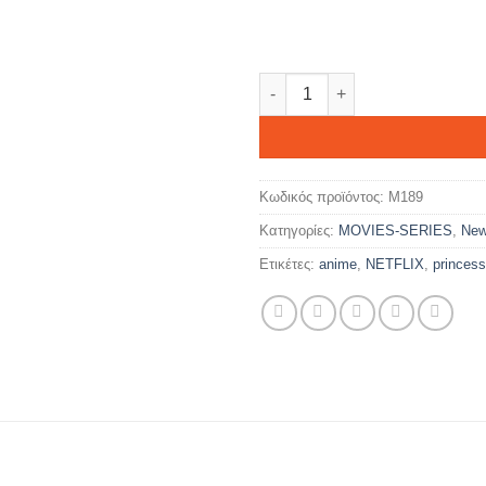
PRINCESS MONONOKE ποσότ
Κωδικός προϊόντος:
M189
Κατηγορίες:
MOVIES-SERIES
,
New
Ετικέτες:
anime
,
NETFLIX
,
princes