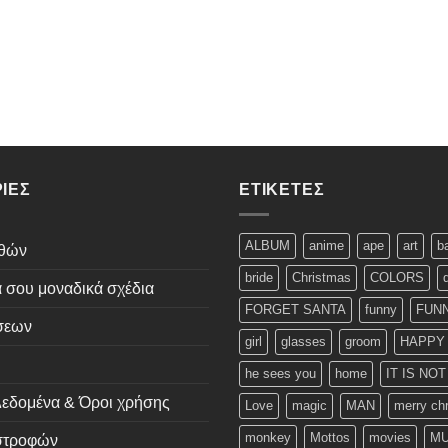
ΊΕΣ
ΕΤΙΚΈΤΕΣ
ALBUM
anime
ape
art
b
εθών
bride
Christmas
COLORS
ά σου μοναδικά σχέδια
FORGET SANTA
funny
FUNN
σεων
girl
glasses
groom
HAPPY
he sees you
home
IT IS NO
εδομένα & Όροι χρήσης
Love
magic
MAN
merry ch
monkey
Mottos
movies
MU
ιστροφών