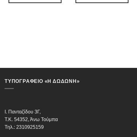
ΤΥΠΟΓΡΑΦΕΙΟ «Η ΔΩΔΩΝΗ»
Ι. Πανταζίδου 3Γ,
Τ.Κ. 54352, Άνω Τούμπα
Τηλ.: 2310925159