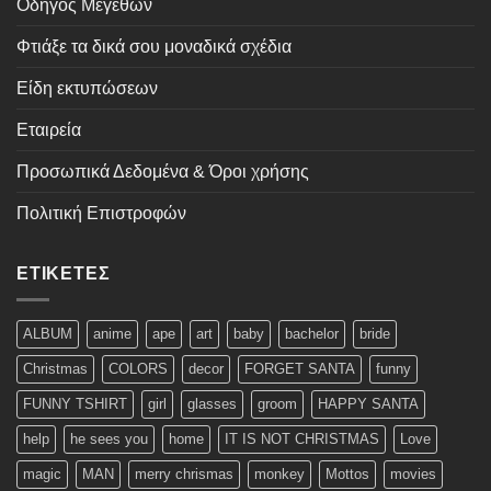
Οδηγός Μεγεθών
Φτιάξε τα δικά σου μοναδικά σχέδια
Είδη εκτυπώσεων
Εταιρεία
Προσωπικά Δεδομένα & Όροι χρήσης
Πολιτική Επιστροφών
ΕΤΙΚΈΤΕΣ
ALBUM
anime
ape
art
baby
bachelor
bride
Christmas
COLORS
decor
FORGET SANTA
funny
FUNNY TSHIRT
girl
glasses
groom
HAPPY SANTA
help
he sees you
home
IT IS NOT CHRISTMAS
Love
magic
MAN
merry chrismas
monkey
Mottos
movies