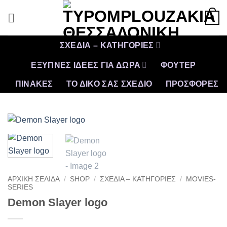
Μετάβαση
0
στο
περιεχόμενο
ΣΧΕΔΙΑ – ΚΑΤΗΓΟΡΙΕΣ
ΕΞΥΠΝΕΣ ΙΔΕΕΣ ΓΙΑ ΔΩΡΑ
ΦΟΥΤΕΡ
ΠΙΝΑΚΕΣ
ΤΟ ΔΙΚΟ ΣΑΣ ΣΧΕΔΙΟ
ΠΡΟΣΦΟΡΈΣ
ΑΡΧΙΚΉ ΣΕΛΊΔΑ
/
SHOP
/
ΣΧΕΔΙΑ – ΚΑΤΗΓΟΡΙΕΣ
/
MOVIES-
SERIES
Demon Slayer logo