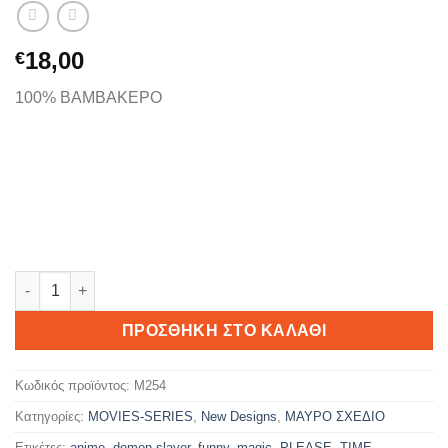
18,00
€
100% ΒΑΜΒΑΚΕΡΟ
Demon Slayer logo ποσότητα
ΠΡΟΣΘΉΚΗ ΣΤΟ ΚΑΛΆΘΙ
Κωδικός προϊόντος:
M254
Κατηγορίες:
MOVIES-SERIES
,
New Designs
,
ΜΑΥΡΟ ΣΧΕΔΙΟ
Ετικέτες:
anime
,
demon slayer
,
funny
,
magic
,
PLEASE
,
TIME