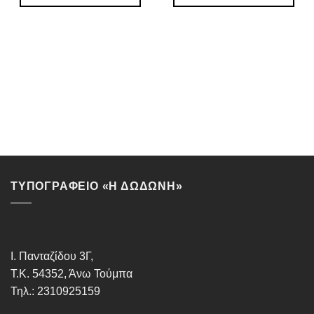
ΤΥΠΟΓΡΑΦΕΙΟ «Η ΔΩΔΩΝΗ»
Ι. Πανταζίδου 3Γ,
Τ.Κ. 54352, Άνω Τούμπα
Τηλ.: 2310925159