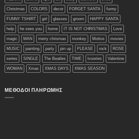
Christmas
COLORS
decor
FORGET SANTA
funny
FUNNY TSHIRT
girl
glasses
groom
HAPPY SANTA
help
he sees you
home
IT IS NOT CHRISTMAS
Love
magic
MAN
merry chrismas
monkey
Mottos
movies
MUSIC
painting
party
pin up
PLEASE
rock
ROSE
series
SINGLE
The Beatles
TIME
tvseries
Valentine
WOMAN
Xmas
XMAS DAYS
XMAS SEASON
ΜΈΘΟΔΟΙ ΠΛΗΡΩΜΉΣ