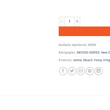
Bleach Ichigo ποσότητα
Κωδικός προϊόντος:
M253
Κατηγορίες:
MOVIES-SERIES
,
New D
Ετικέτες:
anime
,
bleach
,
funny
,
ichi