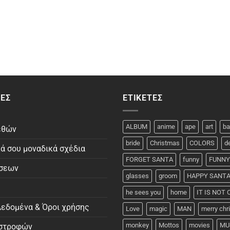
ΕΣ
ΕΤΙΚΈΤΕΣ
ALBUM
anime
ape
art
ba
εθών
bride
Christmas
COLORS
d
κά σου μοναδικά σχέδια
FORGET SANTA
funny
FUNNY
ώσεων
glasses
groom
HAPPY SANT
he sees you
home
IT IS NOT
εδομένα & Όροι χρήσης
Love
magic
MAN
merry ch
monkey
Mottos
movies
MU
ιστροφών