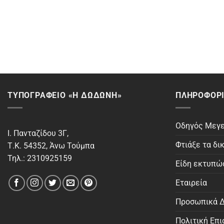
ΤΥΠΟΓΡΑΦΕΙΟ «Η ΔΩΔΩΝΗ»
ΠΛΗΡΟΦΟΡΊ
Οδηγός Μεγ
Ι. Πανταζίδου 3Γ,
Φτιάξε τα δι
Τ.Κ. 54352, Άνω Τούμπα
Τηλ.: 2310925159
Είδη εκτυπ
Εταιρεία
Προσωπικά Δ
Πολιτική Επ