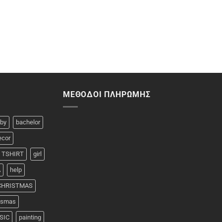
ΜΈΘΟΔΟΙ ΠΛΗΡΩΜΉΣ
by
bachelor
ecor
 TSHIRT
girl
A
help
 CHRISTMAS
rismas
SIC
painting