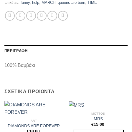
Ετικέτες:
funny
,
help
,
MARCH
,
queens are born
,
TIME
ΠΕΡΙΓΡΑΦΉ
100% Βαμβάκι
ΣΧΕΤΙΚΆ ΠΡΟΪΌΝΤΑ
MOTTOS
MRS
ART
€
15,00
DIAMONDS ARE FOREVER
€
18,00