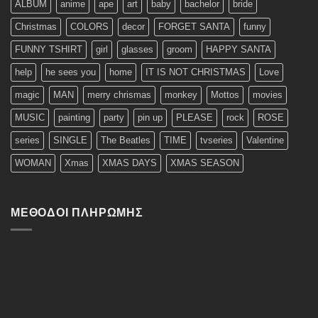
ALBUM
anime
ape
art
baby
bachelor
bride
Christmas
COLORS
decor
FORGET SANTA
funny
FUNNY TSHIRT
girl
glasses
groom
HAPPY SANTA
help
he sees you
home
IT IS NOT CHRISTMAS
Love
magic
MAN
merry chrismas
monkey
Mottos
movies
MUSIC
painting
party
pin up
PLEASE
rock
ROSE
series
SINGLE
The Beatles
TIME
tvseries
Valentine
WOMAN
Xmas
XMAS DAYS
XMAS SEASON
ΜΈΘΟΔΟΙ ΠΛΗΡΩΜΉΣ