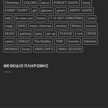
Christmas
COLORS
decor
FORGET SANTA
funny
FUNNY TSHIRT
girl
glasses
groom
HAPPY SANTA
help
he sees you
home
IT IS NOT CHRISTMAS
Love
magic
MAN
merry chrismas
monkey
Mottos
movies
MUSIC
painting
party
pin up
PLEASE
rock
ROSE
series
SINGLE
The Beatles
TIME
tvseries
Valentine
WOMAN
Xmas
XMAS DAYS
XMAS SEASON
ΜΈΘΟΔΟΙ ΠΛΗΡΩΜΉΣ