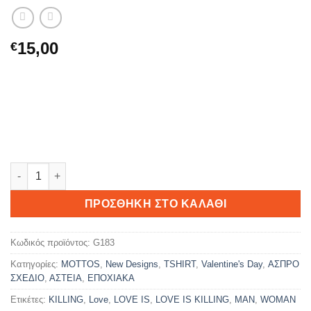
15,00
€
LOVE IS...KILLING ME ποσότητα
ΠΡΟΣΘΉΚΗ ΣΤΟ ΚΑΛΆΘΙ
Κωδικός προϊόντος:
G183
Κατηγορίες:
MOTTOS
,
New Designs
,
TSHIRT
,
Valentine's Day
,
ΑΣΠΡΟ
ΣΧΕΔΙΟ
,
ΑΣΤΕΙΑ
,
ΕΠΟΧΙΑΚΑ
Ετικέτες:
KILLING
,
Love
,
LOVE IS
,
LOVE IS KILLING
,
MAN
,
WOMAN