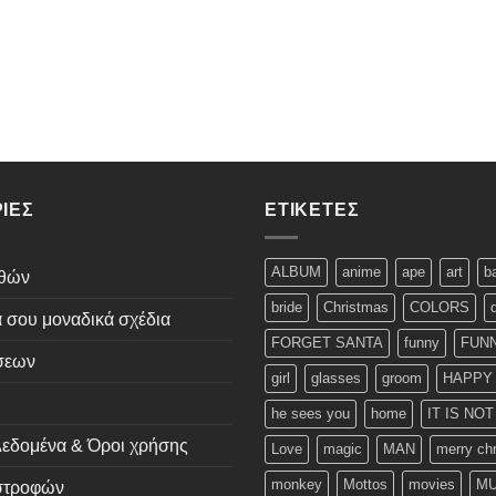
ΊΕΣ
ΕΤΙΚΈΤΕΣ
ALBUM
anime
ape
art
b
εθών
bride
Christmas
COLORS
ά σου μοναδικά σχέδια
FORGET SANTA
funny
FUNN
σεων
girl
glasses
groom
HAPPY
he sees you
home
IT IS NO
εδομένα & Όροι χρήσης
Love
magic
MAN
merry ch
monkey
Mottos
movies
MU
ιστροφών