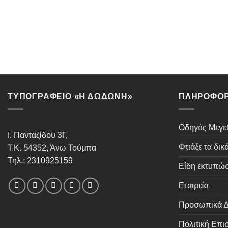
ΤΥΠΟΓΡΑΦΕΙΟ «Η ΔΩΔΩΝΗ»
ΠΛΗΡΟΦΟΡ
Οδηγός Μεγ
Ι. Πανταζίδου 3Γ,
Φτιάξε τα δικ
Τ.Κ. 54352, Άνω Τούμπα
Τηλ.: 2310925159
Είδη εκτυπώ
Εταιρεία
Προσωπικά Δ
Πολιτική Επ