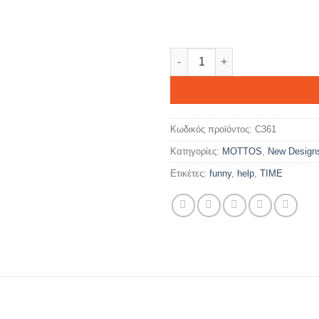
Best dad... ποσότητα
Κωδικός προϊόντος:
C361
Κατηγορίες:
MOTTOS
,
New Design
Ετικέτες:
funny
,
help
,
TIME