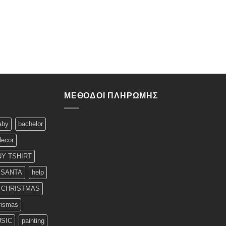
ΜΈΘΟΔΟΙ ΠΛΗΡΩΜΉΣ
aby
bachelor
decor
Y TSHIRT
 SANTA
help
T CHRISTMAS
rismas
SIC
painting