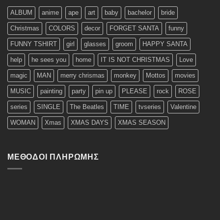
ALBUM
anime
ape
art
baby
bachelor
bride
Christmas
COLORS
decor
FORGET SANTA
funny
FUNNY TSHIRT
girl
glasses
groom
HAPPY SANTA
help
he sees you
home
IT IS NOT CHRISTMAS
Love
magic
MAN
merry chrismas
monkey
Mottos
movies
MUSIC
painting
party
pin up
PLEASE
rock
ROSE
series
SINGLE
The Beatles
TIME
tvseries
Valentine
WOMAN
Xmas
XMAS DAYS
XMAS SEASON
ΜΈΘΟΔΟΙ ΠΛΗΡΩΜΉΣ