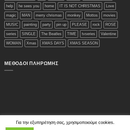
help
he sees you
home
IT IS NOT CHRISTMAS
Love
magic
MAN
merry chrismas
monkey
Mottos
movies
MUSIC
painting
party
pin up
PLEASE
rock
ROSE
series
SINGLE
The Beatles
TIME
tvseries
Valentine
WOMAN
Xmas
XMAS DAYS
XMAS SEASON
ΜΈΘΟΔΟΙ ΠΛΗΡΩΜΉΣ
Για την εξυπηρέτηση σας, χρησιμοποιούμε cookies.