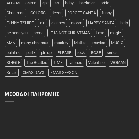
ALBUM
anime
ape
art
baby
bachelor
bride
Christmas
COLORS
decor
FORGET SANTA
funny
FUNNY TSHIRT
girl
glasses
groom
HAPPY SANTA
help
he sees you
home
IT IS NOT CHRISTMAS
Love
magic
MAN
merry chrismas
monkey
Mottos
movies
MUSIC
painting
party
pin up
PLEASE
rock
ROSE
series
SINGLE
The Beatles
TIME
tvseries
Valentine
WOMAN
Xmas
XMAS DAYS
XMAS SEASON
ΜΈΘΟΔΟΙ ΠΛΗΡΩΜΉΣ