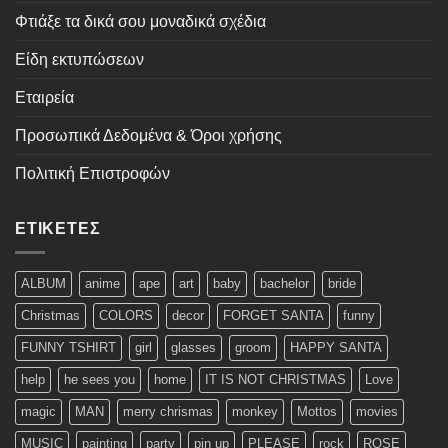
Φτιάξε τα δικά σου μοναδικά σχέδια
Είδη εκτυπώσεων
Εταιρεία
Προσωπικά Δεδομένα & Όροι χρήσης
Πολιτική Επιστροφών
ΕΤΙΚΈΤΕΣ
ALBUM
anime
ape
art
baby
bachelor
bride
Christmas
COLORS
decor
FORGET SANTA
funny
FUNNY TSHIRT
girl
glasses
groom
HAPPY SANTA
help
he sees you
home
IT IS NOT CHRISTMAS
Love
magic
MAN
merry chrismas
monkey
Mottos
movies
MUSIC
painting
party
pin up
PLEASE
rock
ROSE