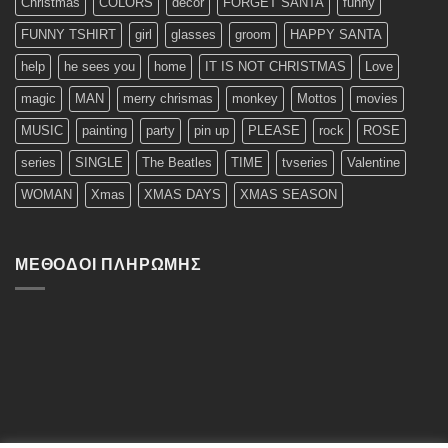
Christmas
COLORS
decor
FORGET SANTA
funny
FUNNY TSHIRT
girl
glasses
groom
HAPPY SANTA
help
he sees you
home
IT IS NOT CHRISTMAS
Love
magic
MAN
merry chrismas
monkey
Mottos
movies
MUSIC
painting
party
pin up
PLEASE
rock
ROSE
series
SINGLE
The Beatles
TIME
tvseries
Valentine
WOMAN
Xmas
XMAS DAYS
XMAS SEASON
ΜΈΘΟΔΟΙ ΠΛΗΡΩΜΉΣ