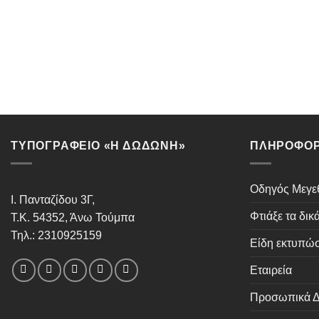
ΤΥΠΟΓΡΑΦΕΙΟ «Η ΔΩΔΩΝΗ»
ΠΛΗΡΟΦΟΡ
Οδηγός Μεγ
Ι. Πανταζίδου 3Γ,
Φτιάξε τα δικ
Τ.Κ. 54352, Άνω Τούμπα
Τηλ.: 2310925159
Είδη εκτυπώ
Εταιρεία
Προσωπικά Δ