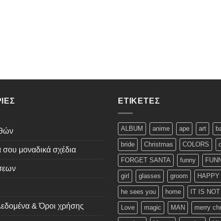
ΊΕΣ
ΕΤΙΚΈΤΕΣ
ALBUM
anime
ape
art
b
εθών
bride
Christmas
COLORS
ά σου μοναδικά σχέδια
FORGET SANTA
funny
FUNN
σεων
girl
glasses
groom
HAPPY
he sees you
home
IT IS NO
εδομένα & Όροι χρήσης
Love
magic
MAN
merry ch