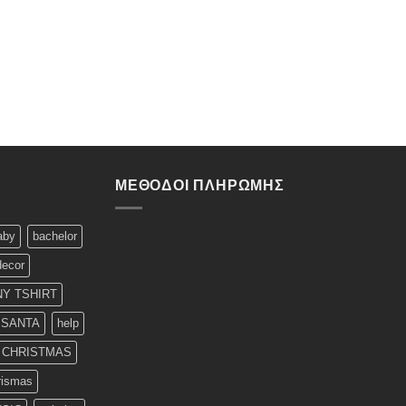
ΜΈΘΟΔΟΙ ΠΛΗΡΩΜΉΣ
aby
bachelor
decor
Y TSHIRT
 SANTA
help
T CHRISTMAS
rismas