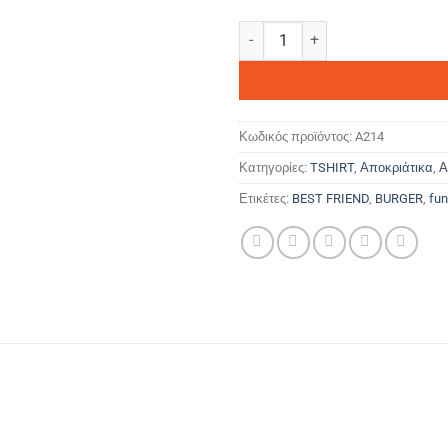
BEST FRIENDS POTATOES ποσό
Κωδικός προϊόντος:
A214
Κατηγορίες:
TSHIRT
,
Αποκριάτικα
,
Α
Ετικέτες:
BEST FRIEND
,
BURGER
,
fun