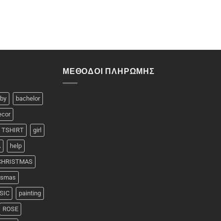
ΜΈΘΟΔΟΙ ΠΛΗΡΩΜΉΣ
by
bachelor
ecor
 TSHIRT
girl
A
help
 CHRISTMAS
rismas
SIC
painting
ROSE