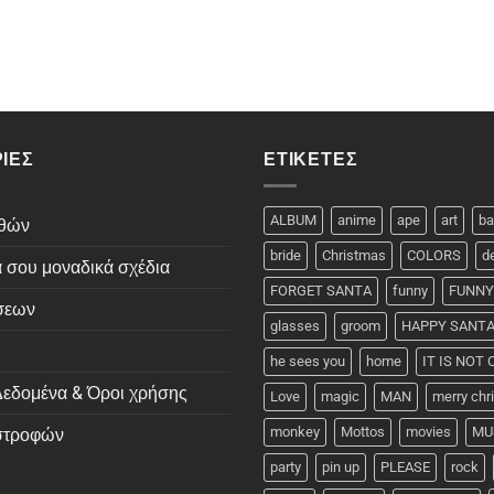
ΊΕΣ
ΕΤΙΚΈΤΕΣ
ALBUM
anime
ape
art
ba
εθών
bride
Christmas
COLORS
d
ά σου μοναδικά σχέδια
FORGET SANTA
funny
FUNNY
σεων
glasses
groom
HAPPY SANT
he sees you
home
IT IS NOT
εδομένα & Όροι χρήσης
Love
magic
MAN
merry ch
monkey
Mottos
movies
MU
ιστροφών
party
pin up
PLEASE
rock