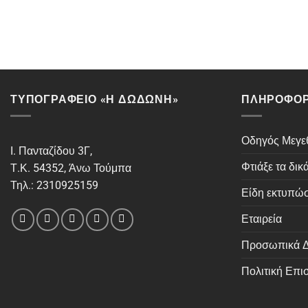
ΤΥΠΟΓΡΑΦΕΙΟ «Η ΔΩΔΩΝΗ»
ΠΛΗΡΟΦΟΡ
Οδηγός Μεγ
Ι. Πανταζίδου 3Γ,
Φτιάξε τα δικ
Τ.Κ. 54352, Άνω Τούμπα
Τηλ.: 2310925159
Είδη εκτυπώ
Εταιρεία
Προσωπικά Δ
Πολιτική Επ