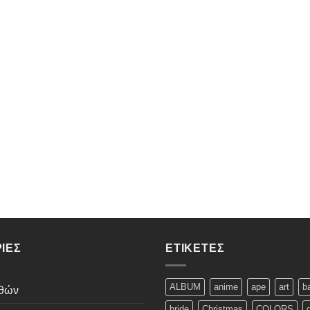
ΊΕΣ
ΕΤΙΚΈΤΕΣ
ALBUM
anime
ape
art
b
εθών
bride
Christmas
COLORS