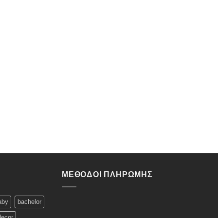
ΜΈΘΟΔΟΙ ΠΛΗΡΩΜΉΣ
aby
bachelor
decor