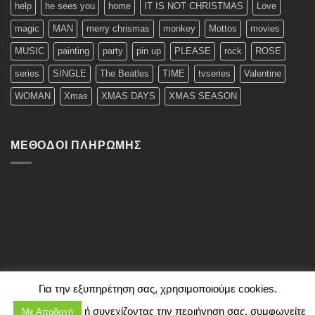
help
he sees you
home
IT IS NOT CHRISTMAS
Love
magic
MAN
merry chrismas
monkey
Mottos
movies
MUSIC
painting
party
pin up
PLEASE
rock
ROSE
series
SINGLE
The Beatles
TIME
tvseries
Valentine
WOMAN
Xmas
XMAS DAYS
XMAS SEASON
ΜΈΘΟΔΟΙ ΠΛΗΡΩΜΉΣ
Για την εξυπηρέτηση σας, χρησιμοποιούμε cookies.
ή συνεχίζοντας την περιήγηση σας, συμφωνείτε
Με Αποδοχή